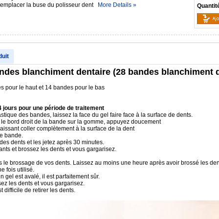
 remplacer la buse du polisseur dent
More Details »
Quantit
duit
ndes blanchiment dentaire (28 bandes blanchiment d
s pour le haut et 14 bandes pour le bas
4 jours pour une période de traitement
astique des bandes, laissez la face du gel faire face à la surface de dents.
ez le bord droit de la bande sur la gomme, appuyez doucement
laissant coller complètement à la surface de la dent
me bande.
es dents et les jetez après 30 minutes.
ants et brossez les dents et vous gargarisez.
ès le brossage de vos dents. Laissez au moins une heure après avoir brossé les dent
 fois utilisé.
 gel est avalé, il est parfaitement sûr.
sez les dents et vous gargarisez.
 difficile de retirer les dents.