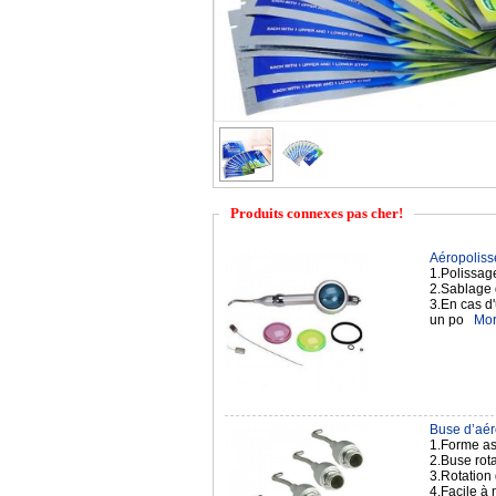
Produits connexes pas cher!
Aéropolisse
1.Polissag
2.Sablage 
3.En cas d'
un po
Mor
Buse d’aér
1.Forme ast
2.Buse rota
3.Rotation
4.Facile à 