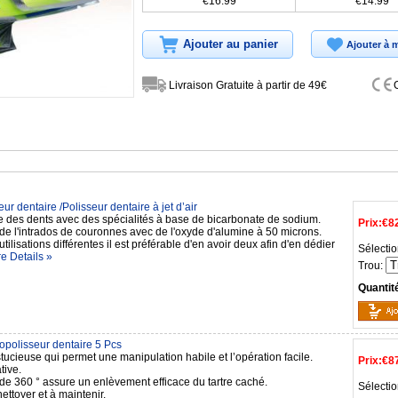
€16.99
€14.99
Ajouter au panier
Ajouter à m
Livraison Gratuite à partir de 49€
ur dentaire /Polisseur dentaire à jet d’air
e des dents avec des spécialités à base de bicarbonate de sodium.
Prix:
€8
de l'intrados de couronnes avec de l'oxyde d'alumine à 50 microns.
utilisations différentes il est préférable d'en avoir deux afin d'en dédier
Sélectio
e Details »
Trou:
Quantit
opolisseur dentaire 5 Pcs
ucieuse qui permet une manipulation habile et l’opération facile.
Prix:
€8
tive.
 de 360 ° assure un enlèvement efficace du tartre caché.
Sélectio
nettoyer et à maintenir.