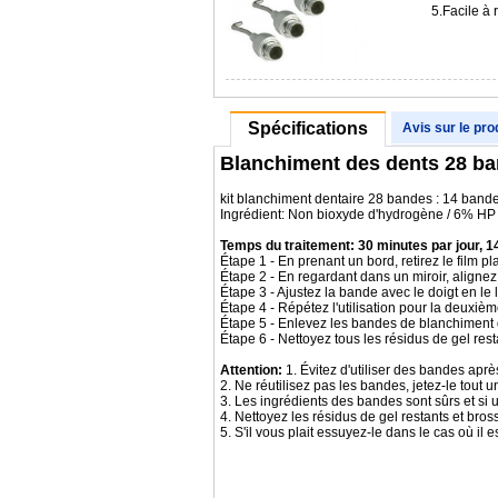
5.Facile à
Spécifications
Avis sur le pro
Blanchiment des dents 28 ba
kit blanchiment dentaire 28 bandes : 14 bande
Ingrédient: Non bioxyde d'hydrogène / 6% HP
Temps du traitement: 30 minutes par jour, 1
Étape 1 - En prenant un bord, retirez le film pl
Étape 2 - En regardant dans un miroir, align
Étape 3 - Ajustez la bande avec le doigt en le 
Étape 4 - Répétez l'utilisation pour la deuxiè
Étape 5 - Enlevez les bandes de blanchiment d
Étape 6 - Nettoyez tous les résidus de gel rest
Attention:
1. Évitez d'utiliser des bandes apr
2. Ne réutilisez pas les bandes, jetez-le tout une
3. Les ingrédients des bandes sont sûrs et si un
4. Nettoyez les résidus de gel restants et bros
5. S'il vous plait essuyez-le dans le cas où il est