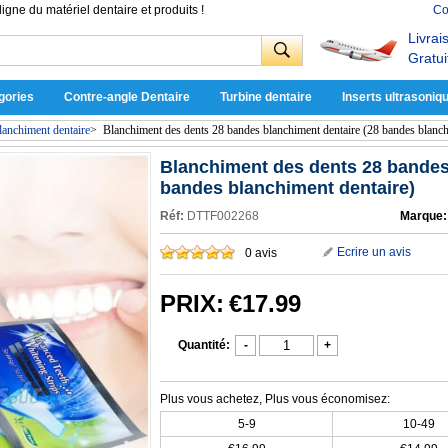
ligne du matériel dentaire et produits !
Co
Livrai
Gratui
gories
Contre-angle Dentaire
Turbine dentaire
Inserts ultrasoniq
anchiment dentaire
>
Blanchiment des dents 28 bandes blanchiment dentaire (28 bandes blanch
Blanchiment des dents 28 bandes
bandes blanchiment dentaire)
Réf:
DTTF002268
Marque:
Ecrire un avis
0 avis
PRIX:
€17.99
Quantité:
-
+
Plus vous achetez, Plus vous économisez:
5-9
10-49