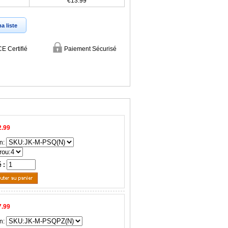
€13.99
a liste
CE Certifié
Paiement Sécurisé
2.99
n:
é :
7.99
n: