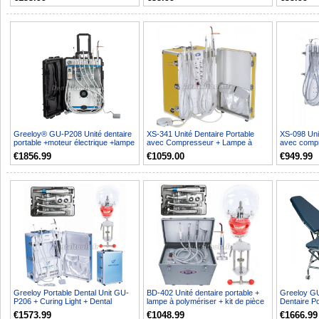
Greeloy® GU-P208 Unité dentaire
XS-341 Unité Dentaire Portable
XS-098 Unit
portable +moteur électrique +lampe
avec Compresseur + Lampe à
avec compr
à polymériser...
Polymériser LED + Pièc...
aspiration +
€1856.99
€1059.00
€949.99
Greeloy Portable Dental Unit GU-
BD-402 Unité dentaire portable +
Greeloy GU
P206 + Curing Light + Dental
lampe à polymériser + kit de pièce
Dentaire Po
Handpiece Kit + Den...
à main+ tête...
D'examen L
€1573.99
€1048.99
€1666.99