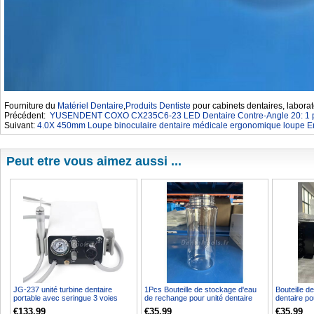
Fourniture du
Matériel Dentaire
,
Produits Dentiste
pour cabinets dentaires, laborat
Précédent:
YUSENDENT COXO CX235C6-23 LED Dentaire Contre-Angle 20: 1 pou
Suivant:
4.0X 450mm Loupe binoculaire dentaire médicale ergonomique loupe 
Peut etre vous aimez aussi ...
JG-237 unité turbine dentaire
1Pcs Bouteille de stockage d'eau
Bouteille d
portable avec seringue 3 voies
de rechange pour unité dentaire
dentaire po
compatible compress...
portable Greelo...
Greeloy
€133.99
€35.99
€35.99