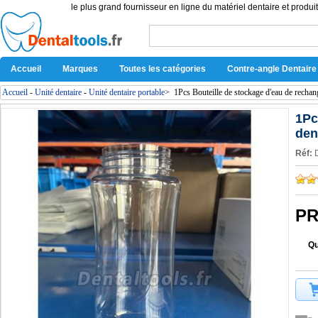
le plus grand fournisseur en ligne du matériel dentaire et produit
Accueil
Marques
Toutes les catégories
Contre-angle Dentaire
Accueil
-
Unité dentaire
-
Unité dentaire portable
>
1Pcs Bouteille de stockage d'eau de rechan
1Pc
den
Réf:
PR
Qu