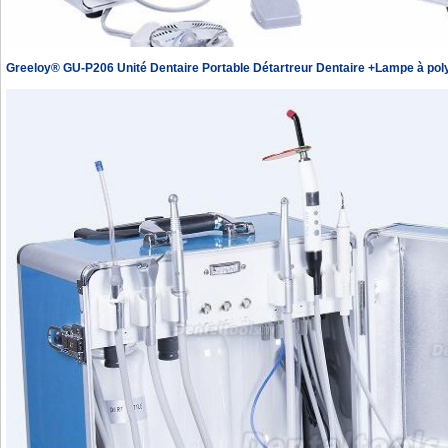
Greeloy® GU-P206 Unité Dentaire Portable Détartreur Dentaire +Lampe à pol