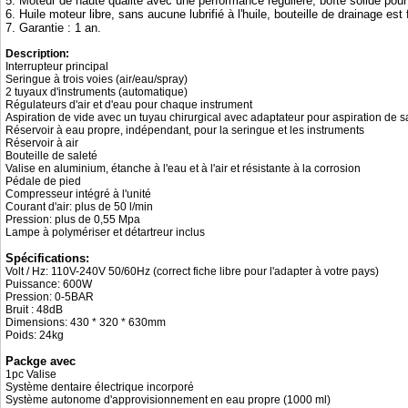
5. Moteur de haute qualité avec une performance régulière, boîte solide pou
6. Huile moteur libre, sans aucune lubrifié à l'huile, bouteille de drainage est 
7. Garantie : 1 an.
Description:
Interrupteur principal
Seringue à trois voies (air/eau/spray)
2 tuyaux d'instruments (automatique)
Régulateurs d'air et d'eau pour chaque instrument
Aspiration de vide avec un tuyau chirurgical avec adaptateur pour aspiration de s
Réservoir à eau propre, indépendant, pour la seringue et les instruments
Réservoir à air
Bouteille de saleté
Valise en aluminium, étanche à l'eau et à l'air et résistante à la corrosion
Pédale de pied
Compresseur intégré à l'unité
Courant d'air: plus de 50 l/min
Pression: plus de 0,55 Mpa
Lampe à polymériser et détartreur inclus
Spécifications:
Volt / Hz: 110V-240V 50/60Hz (correct fiche libre pour l'adapter à votre pays)
Puissance: 600W
Pression: 0-5BAR
Bruit : 48dB
Dimensions: 430 * 320 * 630mm
Poids: 24kg
Packge avec
1pc Valise
Système dentaire électrique incorporé
Système autonome d'approvisionnement en eau propre (1000 ml)