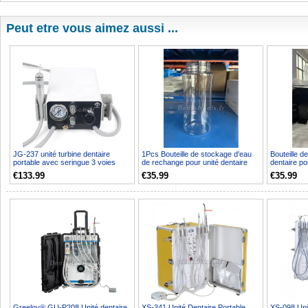
Peut etre vous aimez aussi ...
JG-237 unité turbine dentaire
1Pcs Bouteille de stockage d'eau
Bouteille d
portable avec seringue 3 voies
de rechange pour unité dentaire
dentaire po
compatible compress...
portable Greelo...
Greeloy
€133.99
€35.99
€35.99
Greeloy® GU-P208 Unité dentaire
XS-341 Unité Dentaire Portable
XS-098 Unit