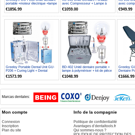
portable +moteur électrique +lampe
avec Compresseur + Lampe à
avec compr
à polymériser...
Polymériser LED + Pièc...
aspiration +
€1856.99
€1059.00
€949.99
Greeloy Portable Dental Unit GU-
BD-402 Unité dentaire portable +
Greeloy GU
P206 + Curing Light + Dental
lampe à polymériser + kit de pièce
Dentaire Po
Handpiece Kit + Den...
à main+ tête...
D'examen L
€1573.99
€1048.99
€1666.99
Marcas dentales:
Mon compte
Info de la compagnie
Connexion
Politique de confidentialité
Inscription
Avantages d’dentaltools.fr
Plan du site
Qui sommes-nous ?
POLITIQUE DE PROTECTION DES