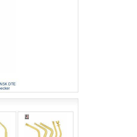
 NSK DTE
pecker