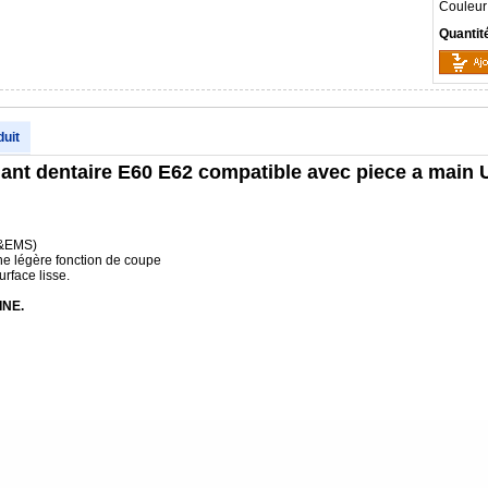
Couleur
Quantit
duit
plant dentaire E60 E62 compatible avec piece a mai
e&EMS)
une légère fonction de coupe
urface lisse.
INE.