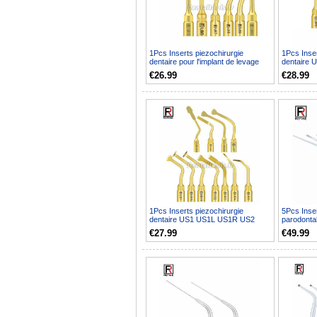
1Pcs Inserts piezochirurgie
1Pcs Inser
dentaire pour l'implant de levage
dentaire
des sinus de coupe...
UP6 UP7/8
€26.99
€28.99
1Pcs Inserts piezochirurgie
5Pcs Inser
dentaire US1 US1L US1R US2
parodont
US3 US4 US5 US6 US7 US11 ...
P5 P6 P7 
€27.99
€49.99