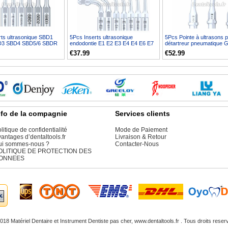
rts ultrasonique SBD1
5Pcs Inserts ultrasonique
5Pcs Pointe à ultrasons 
D3 SBD4 SBD5/6 SBDR
endodontie E1 E2 E3 E4 E4 E6 E7
détartreur pneumatique
7L SBD7R compa...
E8 E9 E10 E11 E14 E15 ...
PC1 compatible avec ...
€37.99
€52.99
nfo de la compagnie
Services clients
litique de confidentialité
Mode de Paiement
antages d’dentaltools.fr
Livraison & Retour
ui sommes-nous ?
Contacter-Nous
OLITIQUE DE PROTECTION DES
ONNEES
018 Matériel Dentaire et
Instrument Dentiste
pas cher, www.dentaltools.fr . Tous droits reser