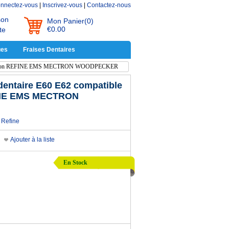
nnectez-vous
|
Inscrivez-vous
|
Contactez-nous
son
Mon Panier
(0)
€0.00
te
ues
Fraises Dentaires
main Ultrason REFINE EMS MECTRON WOODPECKER
 dentaire E60 E62 compatible
FINE EMS MECTRON
Refine
Ajouter à la liste
En Stock