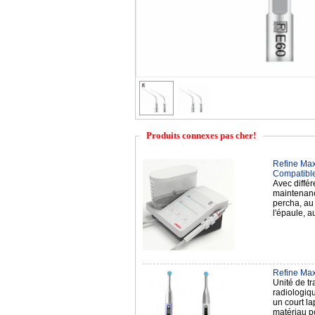
Produits connexes pas cher!
Refine Max
Compatibl
Avec différ
maintenance
percha, au 
l'épaule, a
Refine Max
Unité de tr
radiologiqu
un court lap
matériau