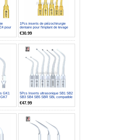
ie
1Pcs inserts de piézochirurgie
E4 pour
dentaire pour l'implant de levage
des sinus de co...
€30.99
es GK1
5Pcs Inserts ultrasonique SB1 SB2
 GK7
SB3 SB4 SB5 SBR SBL compatible
ble...
avec piece a ma...
€47.99