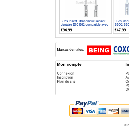
5Pcs Insert ultrasonique implant
5Pcs inse
dentaire E60 E62 compatible avec
SBD2 SB
piece a main U...
SBDL SBD
€94.99
€47.99
Marcas dentales:
Mon compte
I
Connexion
Po
Inscription
Av
Plan du site
Q
P
D
© 2