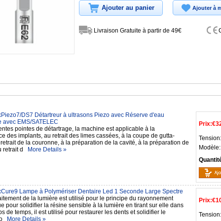
Ajouter au panier
Ajouter à m
Livraison Gratuite à partir de 49€
Piezo7/DS7 Détartreur à ultrasons Piezo avec Réserve d'eau
e avec EMS/SATELEC
Prix:
€3
entes pointes de détartrage, la machine est applicable à la
 des implants, au retrait des limes cassées, à la coupe de gutta-
Tension
retrait de la couronne, à la préparation de la cavité, à la préparation de
Modèle:
u retrait d
More Details »
Quantit
Cure9 Lampe à Polymériser Dentaire Led 1 Seconde Large Spectre
aitement de la lumière est utilisé pour le principe du rayonnement
Prix:
€1
e pour solidifier la résine sensible à la lumière en tirant sur elle dans
s de temps, il est utilisé pour restaurer les dents et solidifier le
Tension
 po
More Details »