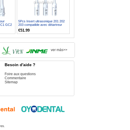
pour
5Pcs Insert ultrasonique 201 202
 GC1 GC2
203 compatible avec détartreur
KAVO PiezoLed
€51.99
ver más>>
Besoin d'aide ?
Foire aux questions
Commentaire
Sitemap
ves.