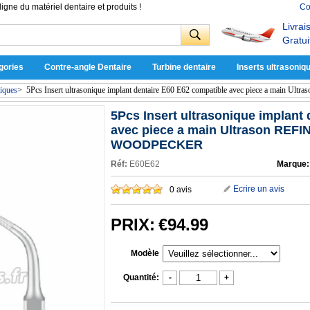
ligne du matériel dentaire et produits !
Co
Livrai
Gratui
gories
Contre-angle Dentaire
Turbine dentaire
Inserts ultrasoniq
niques
>
5Pcs Insert ultrasonique implant dentaire E60 E62 compatible avec piece a 
5Pcs Insert ultrasonique implant
avec piece a main Ultrason RE
WOODPECKER
Réf:
E60E62
Marque:
Ecrire un avis
0 avis
PRIX:
€94.99
Modèle
Quantité:
-
+