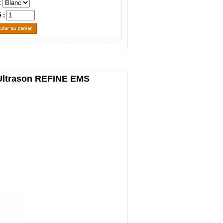
:
é :
n Ultrason REFINE EMS