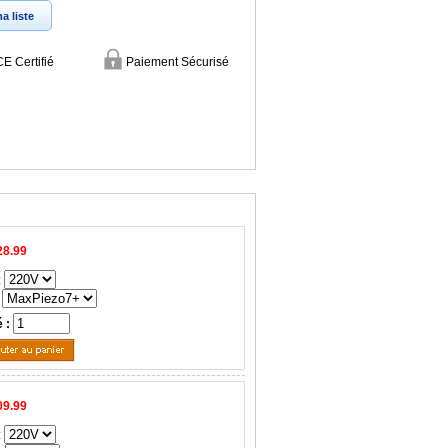
a liste
CE Certifié
Paiement Sécurisé
28.99
:
é :
09.99
: