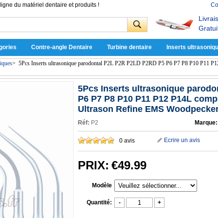
ligne du matériel dentaire et produits !
Co
Livrai
Gratui
gories
Contre-angle Dentaire
Turbine dentaire
Inserts ultrasoniq
niques
>
5Pcs Inserts ultrasonique parodontal P2L P2R P2LD P2RD P5 P6 P7 P8 P10 P11 P12 
5Pcs Inserts ultrasonique parod
P6 P7 P8 P10 P11 P12 P14L compa
Ultrason Refine EMS Woodpecke
Réf:
P2
Marque:
Ecrire un avis
0 avis
PRIX:
€49.99
Modèle
Quantité:
-
+