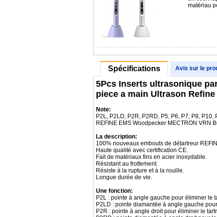
matériau
Spécifications
Avis sur le pro
5Pcs Inserts ultrasonique p
piece a main Ultrason Refi
Note:
P2L, P2LD, P2R, P2RD, P5, P6, P7, P8, P10, 
REFINE EMS Woodpecker MECTRON VRN B
La description:
100% nouveaux embouts de détartreur REFIN
Haute qualité avec certification CE.
Fait de matériaux fins en acier inoxydable.
Résistant au frottement.
Résiste à la rupture et à la rouille.
Longue durée de vie.
Une fonction:
P2L : pointe à angle gauche pour éliminer le tar
P2LD : pointe diamantée à angle gauche pour 
P2R : pointe à angle droit pour éliminer le tartr