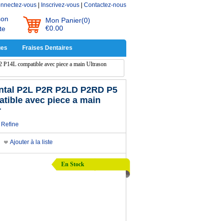
nnectez-vous
|
Inscrivez-vous
|
Contactez-nous
son
Mon Panier
(0)
€0.00
te
ues
Fraises Dentaires
P14L compatible avec piece a main Ultrason
ontal P2L P2R P2LD P2RD P5
tible avec piece a main
r
Refine
Ajouter à la liste
En Stock