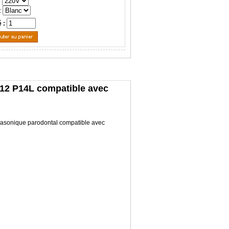
:
:
é :
P12 P14L compatible avec
rasonique parodontal compatible avec