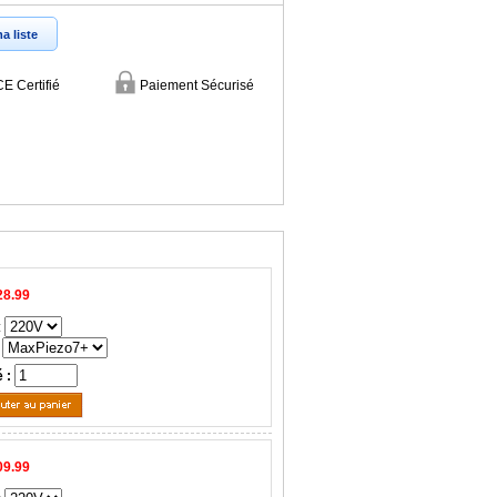
a liste
CE Certifié
Paiement Sécurisé
28.99
:
é :
09.99