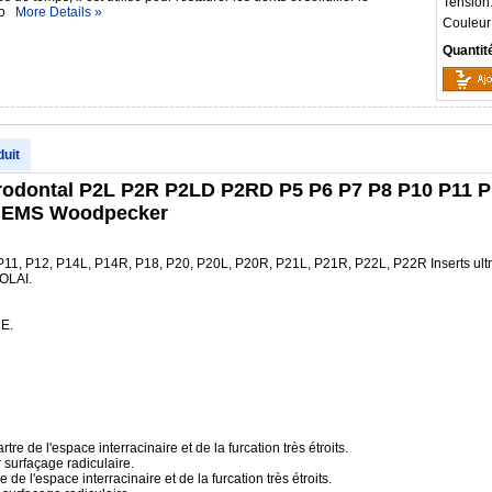
Tension
 po
More Details »
Couleur
Quantit
duit
arodontal P2L P2R P2LD P2RD P5 P6 P7 P8 P10 P11 
ne EMS Woodpecker
P11, P12, P14L, P14R, P18, P20, P20L, P20R, P21L, P21R, P22L, P22R Inserts ult
OLAI.
E.
tre de l'espace interracinaire et de la furcation très étroits.
surfaçage radiculaire.
e de l'espace interracinaire et de la furcation très étroits.