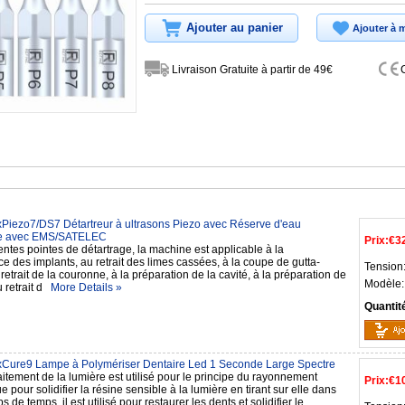
Ajouter au panier
Ajouter à m
Livraison Gratuite à partir de 49€
Piezo7/DS7 Détartreur à ultrasons Piezo avec Réserve d'eau
e avec EMS/SATELEC
Prix:
€3
entes pointes de détartrage, la machine est applicable à la
 des implants, au retrait des limes cassées, à la coupe de gutta-
Tension
retrait de la couronne, à la préparation de la cavité, à la préparation de
Modèle:
u retrait d
More Details »
Quantit
Cure9 Lampe à Polymériser Dentaire Led 1 Seconde Large Spectre
aitement de la lumière est utilisé pour le principe du rayonnement
Prix:
€1
e pour solidifier la résine sensible à la lumière en tirant sur elle dans
s de temps, il est utilisé pour restaurer les dents et solidifier le