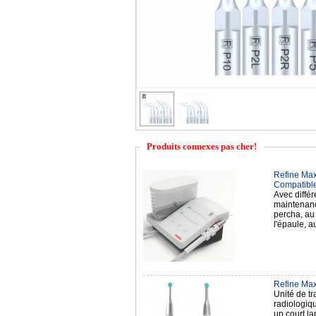
Produits connexes pas cher!
Refine Max
Compatibl
Avec différ
maintenance
percha, au 
l'épaule, a
Refine Max
Unité de tr
radiologiqu
un court lap