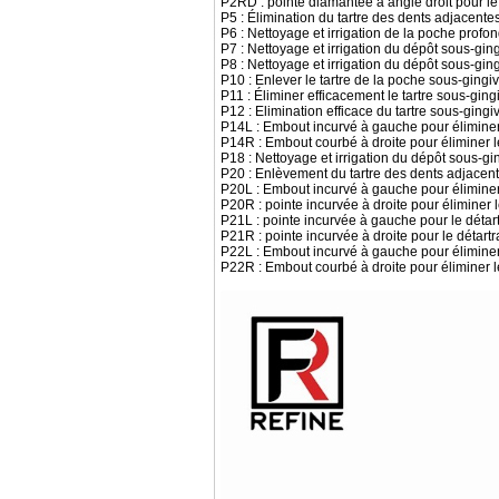
P2RD : pointe diamantée à angle droit pour le
P5 : Élimination du tartre des dents adjacentes
P6 : Nettoyage et irrigation de la poche profo
P7 : Nettoyage et irrigation du dépôt sous-ging
P8 : Nettoyage et irrigation du dépôt sous-ging
P10 : Enlever le tartre de la poche sous-gingiv
P11 : Éliminer efficacement le tartre sous-ging
P12 : Elimination efficace du tartre sous-gingi
P14L : Embout incurvé à gauche pour éliminer 
P14R : Embout courbé à droite pour éliminer le
P18 : Nettoyage et irrigation du dépôt sous-gin
P20 : Enlèvement du tartre des dents adjacent
P20L : Embout incurvé à gauche pour éliminer 
P20R : pointe incurvée à droite pour éliminer 
P21L : pointe incurvée à gauche pour le détartr
P21R : pointe incurvée à droite pour le détartr
P22L : Embout incurvé à gauche pour éliminer l
P22R : Embout courbé à droite pour éliminer le