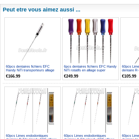
Peut etre vous aimez aussi ...
60pcs dentaires fichiers EFC
6pcs dentaires fichiers EFC Handy
60pcs Lime
Handy NiTi transporteurs alliage
NiTi rotatifs en alliage super
dentaire R
Coller Rotary
Fichiers
Handy SCF 
€166.99
€249.99
€105.99
60pcs Limes endodontiques
60pcs Limes endodontiques
60pcs Lime