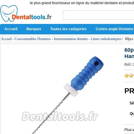
le plus grand fournisseur en ligne du matériel dentaire et produit
Accueil
Marques
Toutes les catégories
Contre-angle Dentaire
Accueil
-
Consommables Dentaires
-
Instrumentation dentaire
-
Limes endodontiques
>
60pcs
60p
Han
Réf:
PR
Sé
Qu
Plus 