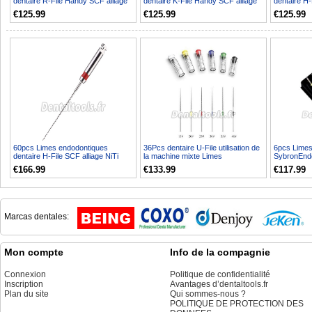
dentaire R-File Handy SCF alliage
dentaire K-File Handy SCF alliage
dentaire H
NiTi 21/25mm
NiTi 21/25mm
SCF alliage
€125.99
€125.99
€125.99
60pcs Limes endodontiques
36Pcs dentaire U-File utilisation de
6pcs Limes
dentaire H-File SCF alliage NiTi
la machine mixte Limes
SybronEndo
21/25mm
endodontiques
Helix 15-4
€166.99
€133.99
€117.99
Marcas dentales:
Mon compte
Info de la compagnie
Connexion
Politique de confidentialité
Inscription
Avantages d’dentaltools.fr
Plan du site
Qui sommes-nous ?
POLITIQUE DE PROTECTION DES