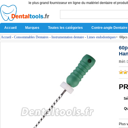
le plus grand fournisseur en ligne du matériel dentaire et produit
Accueil
Marques
Toutes les catégories
Contre-angle Dentaire
Accueil
-
Consommables Dentaires
-
Instrumentation dentaire
-
Limes endodontiques
>
60pcs
60p
Han
Réf:
PR
Sé
Qu
Plus 