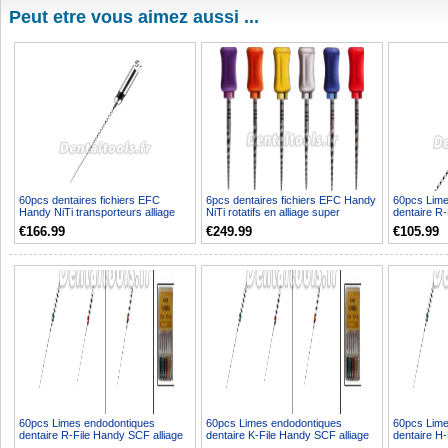
Peut etre vous aimez aussi ...
60pcs dentaires fichiers EFC
6pcs dentaires fichiers EFC Handy
60pcs Lime
Handy NiTi transporteurs alliage
NiTi rotatifs en alliage super
dentaire R
Coller Rotary
Fichiers
Handy SCF 
€166.99
€249.99
€105.99
60pcs Limes endodontiques
60pcs Limes endodontiques
60pcs Lime
dentaire R-File Handy SCF alliage
dentaire K-File Handy SCF alliage
dentaire H
NiTi 21/25mm
NiTi 21/25mm
SCF alliage