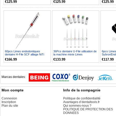
€125.99
€125.99
€125.99
60pcs Limes endodontiques
36Pcs dentaire U-File utilisation de
6pcs Limes
dentaire H-File SCF alliage NiTi
la machine mixte Limes
SybronEndo
21/25mm
endodontiques
Helix 15-4
€166.99
€133.99
€117.99
Marcas dentales:
Mon compte
Info de la compagnie
Connexion
Politique de confidentialité
Inscription
Avantages d’dentaltools.fr
Plan du site
Qui sommes-nous ?
POLITIQUE DE PROTECTION DES
DONNEES