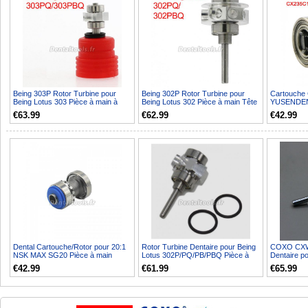
Being 303P Rotor Turbine pour
Being 302P Rotor Turbine pour
Cartouche 
Being Lotus 303 Pièce à main à
Being Lotus 302 Pièce à main Tête
YUSENDE
Couple
de couple
CX235C1/B
€63.99
€62.99
€42.99
Dental Cartouche/Rotor pour 20:1
Rotor Turbine Dentaire pour Being
COXO CXW0
NSK MAX SG20 Pièce à main
Lotus 302P/PQ/PB/PBQ Pièce à
Dentaire p
implant
main
pièce à mai
€42.99
€61.99
€65.99