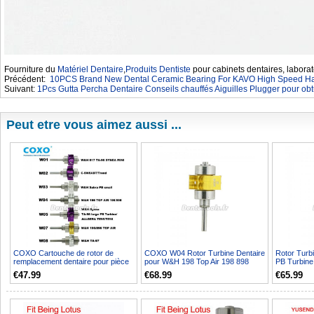
Fourniture du
Matériel Dentaire
,
Produits Dentiste
pour cabinets dentaires, laborat
Précédent:
10PCS Brand New Dental Ceramic Bearing For KAVO High Speed Ha
Suivant:
1Pcs Gutta Percha Dentaire Conseils chauffés Aiguilles Plugger pour ob
Peut etre vous aimez aussi ...
COXO Cartouche de rotor de
COXO W04 Rotor Turbine Dentaire
Rotor Turb
remplacement dentaire pour pièce
pour W&H 198 Top Air 198 898
PB Turbine
à main de turbine W&...
Torque 639
€47.99
€68.99
€65.99