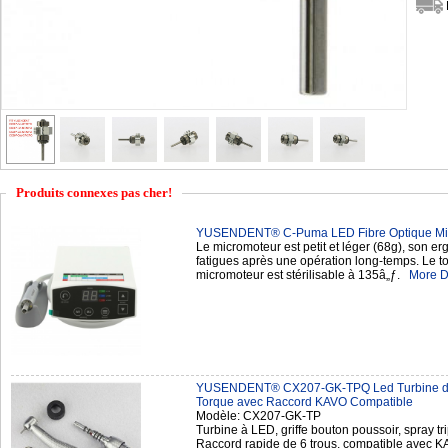
Produits connexes pas cher!
YUSENDENT® C-Puma LED Fibre Optique Micr
Le micromoteur est petit et léger (68g), son er
fatigues après une opération long-temps. Le to
micromoteur est stérilisable à 135â„ƒ.
More D
YUSENDENT® CX207-GK-TPQ Led Turbine den
Torque avec Raccord KAVO Compatible
Modèle: CX207-GK-TP
Turbine à LED, griffe bouton poussoir, spray tr
Raccord rapide de 6 trous, compatible avec 