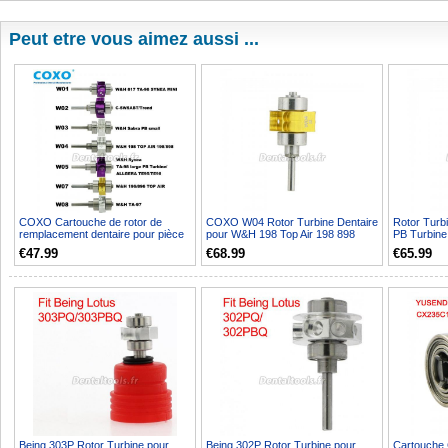
Peut etre vous aimez aussi ...
COXO Cartouche de rotor de
COXO W04 Rotor Turbine Dentaire
Rotor Turb
remplacement dentaire pour pièce
pour W&H 198 Top Air 198 898
PB Turbine
à main de turbine W&...
Torque 639
€47.99
€68.99
€65.99
Being 303P Rotor Turbine pour
Being 302P Rotor Turbine pour
Cartouche 