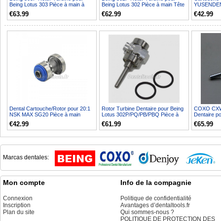
Being Lotus 303 Pièce à main à
Being Lotus 302 Pièce à main Tête
YUSENDE
Couple
de couple
CX235C1/B
€63.99
€62.99
€42.99
Dental Cartouche/Rotor pour 20:1
Rotor Turbine Dentaire pour Being
COXO CXW0
NSK MAX SG20 Pièce à main
Lotus 302P/PQ/PB/PBQ Pièce à
Dentaire p
implant
main
pièce à mai
€42.99
€61.99
€65.99
Marcas dentales:
Mon compte
Info de la compagnie
Connexion
Politique de confidentialité
Inscription
Avantages d’dentaltools.fr
Plan du site
Qui sommes-nous ?
POLITIQUE DE PROTECTION DES