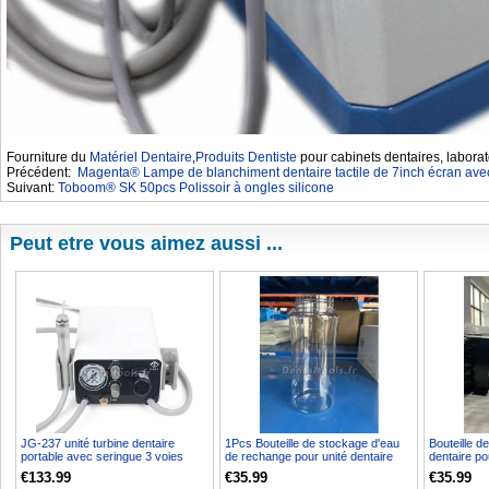
Fourniture du
Matériel Dentaire
,
Produits Dentiste
pour cabinets dentaires, laborat
Précédent:
Magenta® Lampe de blanchiment dentaire tactile de 7inch écran a
Suivant:
Toboom® SK 50pcs Polissoir à ongles silicone
Peut etre vous aimez aussi ...
JG-237 unité turbine dentaire
1Pcs Bouteille de stockage d'eau
Bouteille d
portable avec seringue 3 voies
de rechange pour unité dentaire
dentaire po
compatible compress...
portable Greelo...
Greeloy
€133.99
€35.99
€35.99