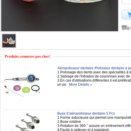
Produits connexes pas cher!
Aéropolisseur dentaire /Polisseur dentaire à jet
1.Polissage des dents avec des spécialités à
2.Sablage de l'intrados de couronnes avec de 
3.En cas d'utilisations différentes il est préfér
un po
More Details »
Buse d’aéropolisseur dentaire 5 Pcs
1.Forme astucieuse qui permet une manipulation
2.Buse rotative.
3.Rotation de 360 ° assure un enlèvement effic
4.Facile à nettoyer et à maintenir.