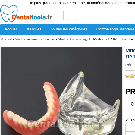
le plus grand fournisseur en ligne du matériel dentaire et produit
Accueil
Marques
Toutes les catégories
Contre-angle Dentaire
Accueil
-
Modèle anatomique dentaire
-
Modèle Implantologie
>
Modèle 6002 02 d’Overdentur
Mod
Den
Réf:
PR
Qu
Plus 