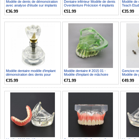
Modèle de dents de démonstration
Dentaire inférieur Modèle de dents
Modèle de 
avec analyse d'étude sur implants
Overdenture Précision 4 implants
Teach Etude
dentaires ave...
Manifestatio...
Restauratio
€36.99
€51.99
€35.99
Modèle dentaire modèle d'implant
Modèle dentaire # 2015 01 -
Gencive re
démonstration des dents pour
Modèle d'implant de mâchoire
Modèle de p
éducation enseigne...
supérieure avec sinus
complet 20
€35.99
€71.99
€49.99