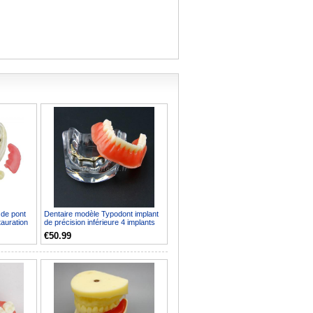
 de pont
Dentaire modèle Typodont implant
tauration
de précision inférieure 4 implants
6009 doré
€50.99