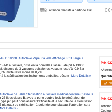
Livraison Gratuite à partir de 49€
I-LD 18/23L Autoclave Vapeur à vide Affichage LCD Large +
e
Prix:
€2
3-II-D autoclave, prise en la nouvelle Classe B de prEN13060
nal, dispose de 3 vacuums pulsatoires, vacuum jusqu’à -0,9 Bar
Sélectio
 l’humitité reste moins de 0,2%.
r à la stérilisation des instruments emballés, désem
More Details »
Quantit
utoclave de Table Stérilisation autoclave médical dentaire Classe B
ur 23 litres classe B, avec la porte double-lock, le générateur de
Prix:
€2
ype jet, peut nous assurer l’efficacité et la sécurité de la stérilisation.
3 plateaux de stérilisation, 1 poignée pour plateau, l'opération sera
Tension
ore Details »
Couleur