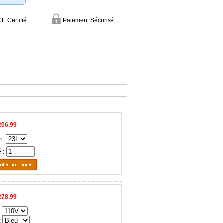
CE Certifié
Paiement Sécurisé
206.99
n:
é :
278.99
:
: