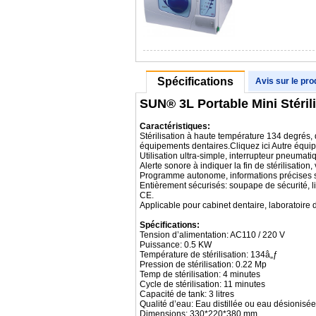
Spécifications
Avis sur le pro
SUN® 3L Portable Mini Stéril
Caractéristiques:
Stérilisation à haute température 134 degrés, d
équipements dentaires.Cliquez ici Autre équi
Utilisation ultra-simple, interrupteur pneumati
Alerte sonore à indiquer la fin de stérilisatio
Programme autonome, informations précises su
Entièrement sécurisés: soupape de sécurité, 
CE.
Applicable pour cabinet dentaire, laboratoire d
Spécifications:
Tension d’alimentation: AC110 / 220 V
Puissance: 0.5 KW
Température de stérilisation: 134â„ƒ
Pression de stérilisation: 0.22 Mp
Temp de stérilisation: 4 minutes
Cycle de stérilisation: 11 minutes
Capacité de tank: 3 litres
Qualité d’eau: Eau distillée ou eau désionisée
Dimensions: 330*220*380 mm