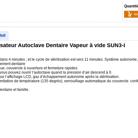
Quantit
duit
isateur Autoclave Dentaire Vapeur à vide SUN3-I
ans 4 minutes ; et le cycle de stérilisation est vers 11 minutes. Système autonome, 
pement dentaire
que, couvercle à ouverture et fermeture rapides.
n, vous pouvez ouvrir l’autoclave quand la pression d’air descend à 0.
r l’affichage LCD, gaz d’échappement autonome après la stérilisation.
limitation de température (135 degrés), verrouillage automatique du couvercle. 
entaire et famille.