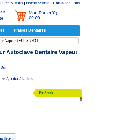
nnectez-vous
|
Inscrivez-vous
|
Contactez-nous
son
Mon Panier
(0)
€0.00
te
ues
Fraises Dentaires
aire Vapeur à vide SUN3-I
eur Autoclave Dentaire Vapeur
Sun
Ajouter à la liste
En Stock
a liste