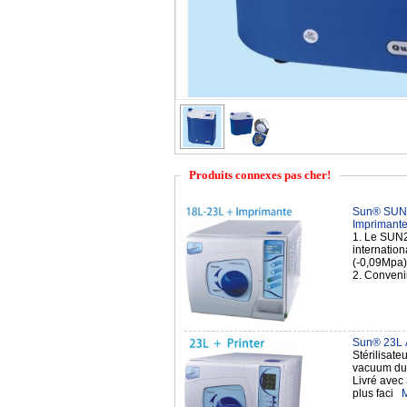
Produits connexes pas cher!
Sun® SUN-I
Imprimant
1. Le SUN2
internatio
(-0,09Mpa),
2. Conveni
Sun® 23L A
Stérilisate
vacuum du t
Livré avec 
plus faci
M