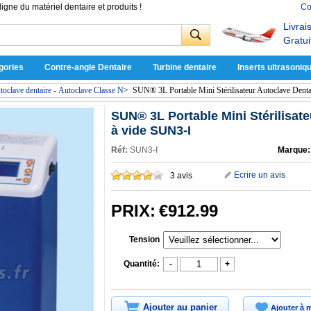
ligne du matériel dentaire et produits !
Co
Livrai
Gratui
gories
Contre-angle Dentaire
Turbine dentaire
Inserts ultrasoniq
utoclave dentaire
-
Autoclave Classe N
>
SUN® 3L Portable Mini Stérilisateur Autoclave Dent
SUN® 3L Portable Mini Stérilisat
à vide SUN3-I
Réf:
SUN3-I
Marque:
Ecrire un avis
3 avis
PRIX:
€912.99
Tension
Quantité:
-
+
Ajouter au panier
Ajouter à m