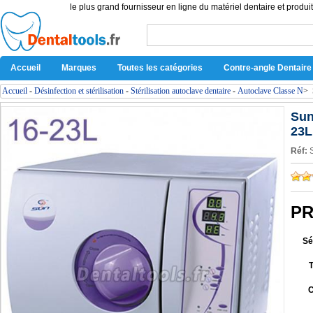
le plus grand fournisseur en ligne du matériel dentaire et produit
Accueil
Marques
Toutes les catégories
Contre-angle Dentaire
Accueil
-
Désinfection et stérilisation
-
Stérilisation autoclave dentaire
-
Autoclave Classe N
>
Sun
23L
Réf:
PR
Sé
C