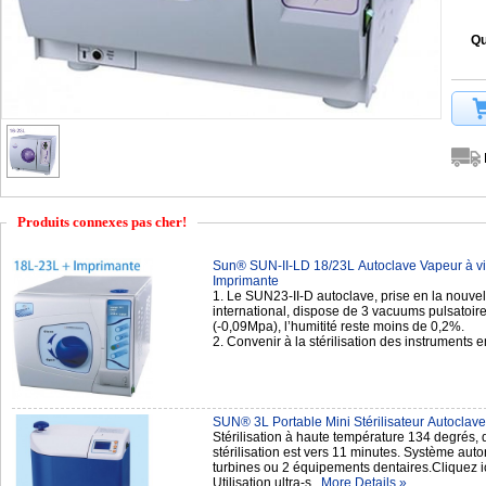
Qu
Produits connexes pas cher!
Sun® SUN-II-LD 18/23L Autoclave Vapeur à v
Imprimante
1. Le SUN23-II-D autoclave, prise en la nouv
international, dispose de 3 vacuums pulsatoir
(-0,09Mpa), l’humitité reste moins de 0,2%.
2. Convenir à la stérilisation des instrument
SUN® 3L Portable Mini Stérilisateur Autoclav
Stérilisation à haute température 134 degrés, d
stérilisation est vers 11 minutes. Système auto
turbines ou 2 équipements dentaires.Cliquez i
Utilisation ultra-s
More Details »