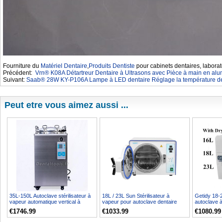
Fourniture du
Matériel Dentaire
,
Produits Dentiste
pour cabinets dentaires, laborat
Précédent:
Vrn® K08A Détartreur Dentaire à Ultrasons avec Pièce à main en al
Suivant:
Saab® 28W KY-P106A Lampe à LED dentaire Réglage la température d
Peut etre vous aimez aussi ...
35L-150L Autoclave stérilisateur à
18L / 23L Sun Stérilisateur à
Getidy 18-2
vapeur automatique vertical à
vapeur pour autoclave dentaire
autoclave 
haute pression ...
classe n
numérique d
€1746.99
€1033.99
€1080.99