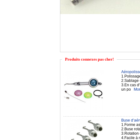
Produits connexes pas cher!
Aéropolisse
1.Polissag
2.Sablage 
3.En cas d'
un po
Mor
Buse d’aér
1.Forme ast
2.Buse rota
3.Rotation
4.Facile à 