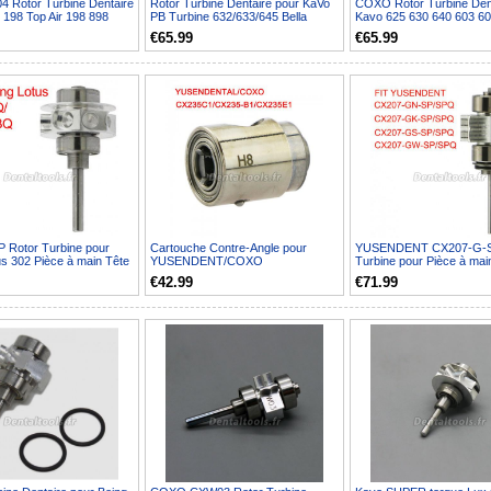
Rotor Turbine Dentaire
Rotor Turbine Dentaire pour KaVo
COXO Rotor Turbine Dent
198 Top Air 198 898
PB Turbine 632/633/645 Bella
Kavo 625 630 640 603 6
Torque 639 642 643...
K07
€65.99
€65.99
P Rotor Turbine pour
Cartouche Contre-Angle pour
YUSENDENT CX207-G-S
us 302 Pièce à main Tête
YUSENDENT/COXO
Turbine pour Pièce à mai
CX235C1/B1/1E
Standard à Fibre Optiq...
€42.99
€71.99