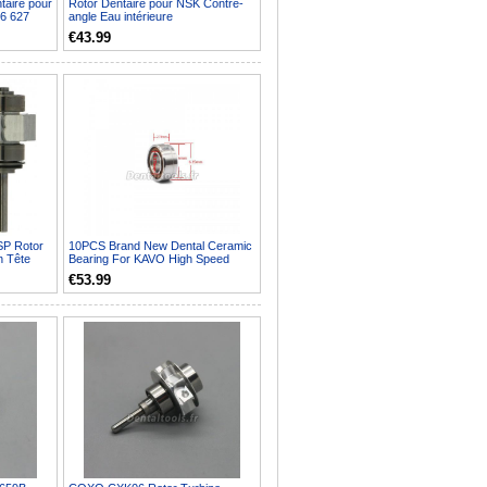
aire pour
Rotor Dentaire pour NSK Contre-
06 627
angle Eau intérieure
€43.99
P Rotor
10PCS Brand New Dental Ceramic
n Tête
Bearing For KAVO High Speed
Handpiece Turbine
€53.99