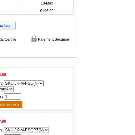
10-Max
9
€196.99
a liste
CE Certifié
Paiement Sécurisé
2.99
n:
é :
7.99
n: