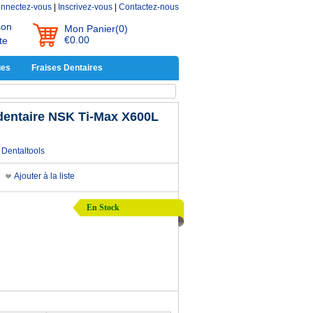
nnectez-vous
|
Inscrivez-vous
|
Contactez-nous
son
Mon Panier
(0)
€0.00
te
ues
Fraises Dentaires
 dentaire NSK Ti-Max X600L
Dentaltools
Ajouter à la liste
En Stock