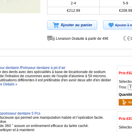
2-4
5-9
€212.99
€208.9
Ajouter au panier
Ajouter à m
Livraison Gratuite à partir de 49€
ur dentaire /Polisseur dentaire à jet d’air
e des dents avec des spécialités à base de bicarbonate de sodium.
Prix:
€8
de l'intrados de couronnes avec de l'oxyde d'alumine à 50 microns.
utilisations différentes il est préférable d'en avoir deux afin d'en dédier
Sélectio
e Details »
Trou:
Quantit
opolisseur dentaire 5 Pcs
ucieuse qui permet une manipulation habile et l’opération facile.
Prix:
€8
tive.
 de 360 ° assure un enlèvement efficace du tartre caché.
Sélectio
nettoyer et à maintenir.