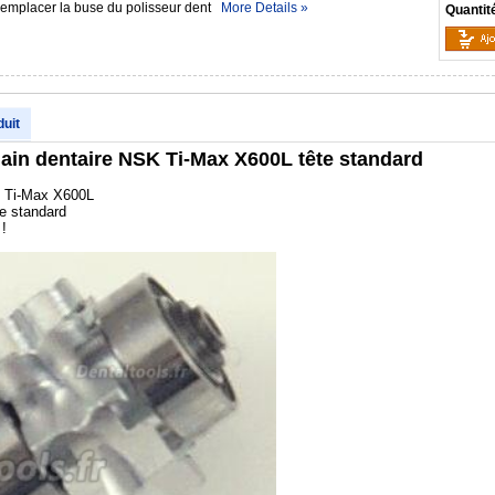
 remplacer la buse du polisseur dent
More Details »
Quantit
duit
ain dentaire NSK Ti-Max X600L tête standard
K Ti-Max X600L
te standard
!