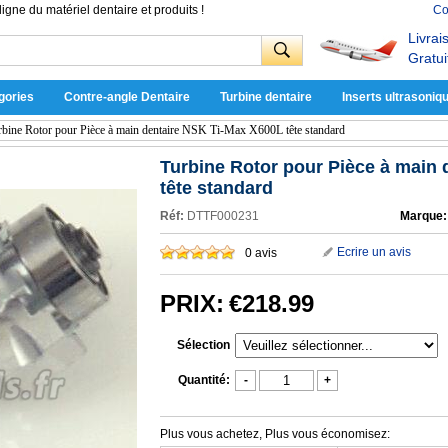
ligne du matériel dentaire et produits !
Co
Livrai
Gratui
gories
Contre-angle Dentaire
Turbine dentaire
Inserts ultrasoniq
rbine Rotor pour Pièce à main dentaire NSK Ti-Max X600L tête standard
Turbine Rotor pour Pièce à main
tête standard
Réf:
DTTF000231
Marque:
Ecrire un avis
0 avis
PRIX:
€218.99
Sélection
Quantité:
-
+
Plus vous achetez, Plus vous économisez: