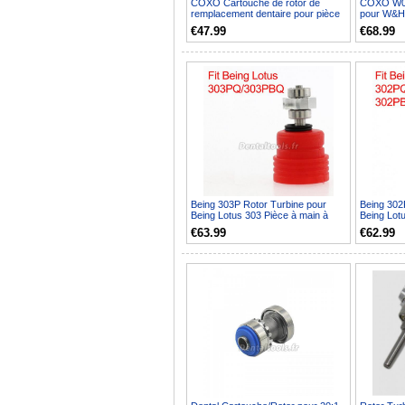
COXO Cartouche de rotor de
COXO W04 
remplacement dentaire pour pièce
pour W&H 
à main de turbine W&...
€47.99
€68.99
Being 303P Rotor Turbine pour
Being 302
Being Lotus 303 Pièce à main à
Being Lot
Couple
de couple
€63.99
€62.99