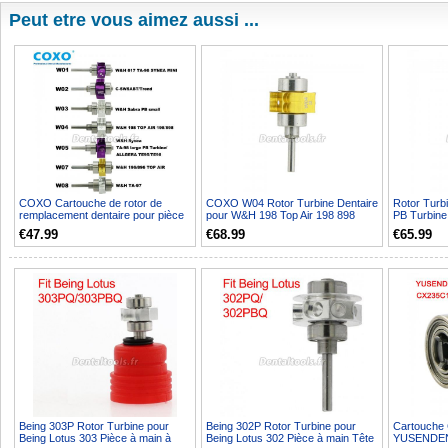
Peut etre vous aimez aussi ...
COXO Cartouche de rotor de
COXO W04 Rotor Turbine Dentaire
Rotor Turb
remplacement dentaire pour pièce
pour W&H 198 Top Air 198 898
PB Turbine
à main de turbine W&...
Torque 639
€47.99
€68.99
€65.99
Being 303P Rotor Turbine pour
Being 302P Rotor Turbine pour
Cartouche 
Being Lotus 303 Pièce à main à
Being Lotus 302 Pièce à main Tête
YUSENDE