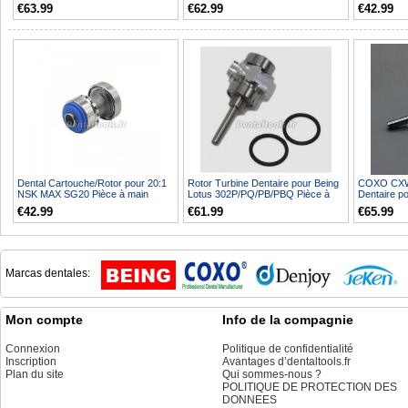
Couple
de couple
CX235C1/B
€63.99
€62.99
€42.99
Dental Cartouche/Rotor pour 20:1
Rotor Turbine Dentaire pour Being
COXO CXW0
NSK MAX SG20 Pièce à main
Lotus 302P/PQ/PB/PBQ Pièce à
Dentaire p
implant
main
pièce à mai
€42.99
€61.99
€65.99
Marcas dentales:
Mon compte
Info de la compagnie
Connexion
Politique de confidentialité
Inscription
Avantages d’dentaltools.fr
Plan du site
Qui sommes-nous ?
POLITIQUE DE PROTECTION DES
DONNEES