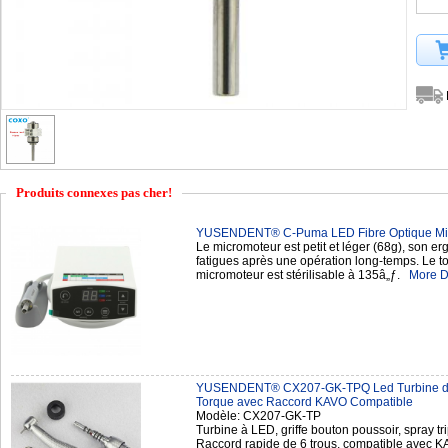
Produits connexes pas cher!
YUSENDENT® C-Puma LED Fibre Optique Micr
Le micromoteur est petit et léger (68g), son er
fatigues après une opération long-temps. Le to
micromoteur est stérilisable à 135â„ƒ.
More D
YUSENDENT® CX207-GK-TPQ Led Turbine den
Torque avec Raccord KAVO Compatible
Modèle: CX207-GK-TP
Turbine à LED, griffe bouton poussoir, spray tr
Raccord rapide de 6 trous, compatible avec 