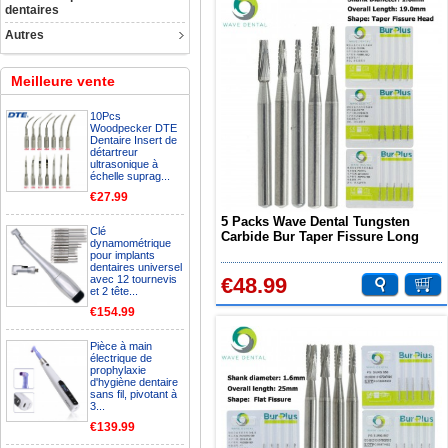
dentaires
Autres
Meilleure vente
10Pcs
Woodpecker DTE
Dentaire Insert de
détartreur
ultrasonique à
échelle suprag...
€27.99
5 Packs Wave Dental Tungsten
Clé
Carbide Bur Taper Fissure Long
dynamométrique
Head FG 699 701 701L Prima
pour implants
dentaires universel
avec 12 tournevis
€48.99
et 2 tête...
€154.99
Pièce à main
électrique de
prophylaxie
d'hygiène dentaire
sans fil, pivotant à
3...
€139.99