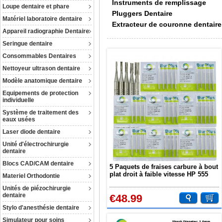
Instruments de remplissage
Loupe dentaire et phare
Pluggers Dentaire
Matériel laboratoire dentaire
Extracteur de couronne dentaire
Appareil radiographie Dentaire
Seringue dentaire
Consommables Dentaires
Nettoyeur ultrason dentaire
Modèle anatomique dentaire
Equipements de protection
individuelle
Système de traitement des
eaux usées
Laser diode dentaire
Unité d'électrochirurgie
dentaire
Blocs CAD/CAM dentaire
5 Paquets de fraises carbure à bout
plat droit à faible vitesse HP 555
Materiel Orthodontie
556 560 563
Unités de piézochirurgie
dentaire
€48.99
Stylo d'anesthésie dentaire
Simulateur pour soins