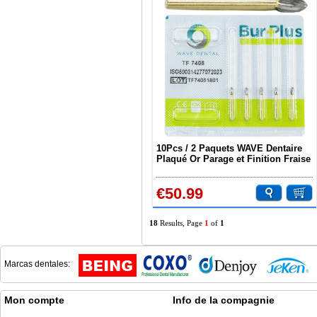
10Pcs / 2 Paquets WAVE Dentaire
Plaqué Or Parage et Finition Fraise
Taper Egg Ball TF 7408
€50.99
18
Results, Page
1
of
1
Marcas dentales:
Mon compte
Info de la compagnie