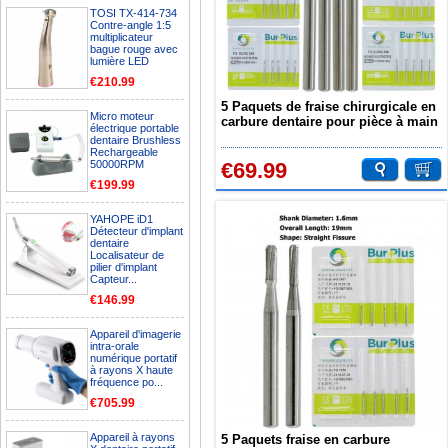
TOSI TX-414-734
Contre-angle 1:5
multiplicateur
bague rouge avec
lumière LED
€210.99
5 Paquets de fraise chirurgicale en
Micro moteur
carbure dentaire pour pièce à main
électrique portable
haute vitesse FG SURG 556 557 558
dentaire Brushless
559 560
Rechargeable
50000RPM
€69.99
€199.99
YAHOPE iD1
Détecteur d'implant
dentaire
Localisateur de
pilier d'implant
Capteur...
€146.99
Appareil d'imagerie
intra-orale
numérique portatif
à rayons X haute
fréquence po...
€705.99
Appareil à rayons
5 Paquets fraise en carbure