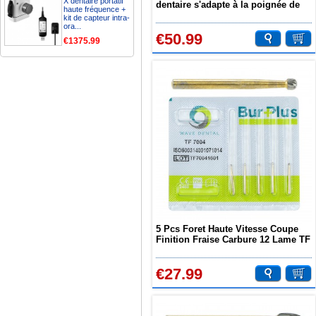
X dentaire portatif
dentaire s'adapte à la poignée de
haute fréquence +
friction de pièce à main à grande
kit de capteur intra-
vitesse 1557 1558
ora...
€50.99
€1375.99
5 Pcs Foret Haute Vitesse Coupe
Finition Fraise Carbure 12 Lame TF
7004
€27.99