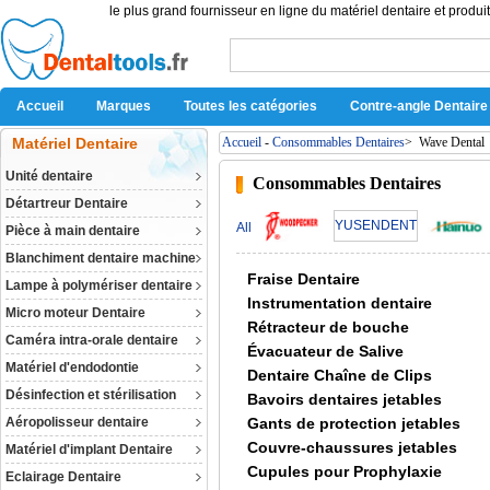
le plus grand fournisseur en ligne du matériel dentaire et produit
Accueil
Marques
Toutes les catégories
Contre-angle Dentaire
Matériel Dentaire
Accueil
-
Consommables Dentaires
>
Wave Dental
Unité dentaire
Consommables Dentaires
Détartreur Dentaire
YUSENDENT
All
Pièce à main dentaire
Blanchiment dentaire machine
Fraise Dentaire
Lampe à polymériser dentaire
Instrumentation dentaire
Micro moteur Dentaire
Rétracteur de bouche
Caméra intra-orale dentaire
Évacuateur de Salive
Matériel d'endodontie
Dentaire Chaîne de Clips
Désinfection et stérilisation
Bavoirs dentaires jetables
Aéropolisseur dentaire
Gants de protection jetables
Couvre-chaussures jetables
Matériel d'implant Dentaire
Cupules pour Prophylaxie
Eclairage Dentaire