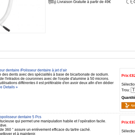
Livraison Gratuite à partir de 49€
ur dentaire /Polisseur dentaire à jet d’air
e des dents avec des spécialités à base de bicarbonate de sodium.
Prix:
€8
de l'intrados de couronnes avec de l'oxyde d'alumine à 50 microns.
utilisations différentes il est préférable d'en avoir deux afin d'en dédier
Sélectio
e Details »
Trou:
Quantit
opolisseur dentaire 5 Pcs
ucieuse qui permet une manipulation habile et l’opération facile.
Prix:
€8
tive.
 de 360 ° assure un enlèvement efficace du tartre caché.
Sélectio
nettoyer et à maintenir.