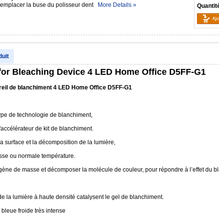
 remplacer la buse du polisseur dent
More Details »
Quantit
duit
for Bleaching Device 4 LED Home Office D5FF-G1
reil de blanchiment 4 LED Home Office D5FF-G1
type de technologie de blanchiment,
''accélérateur de kit de blanchiment.
la surface et la décomposition de la lumière,
asse ou normale température.
ène de masse et décomposer la molécule de couleur, pour répondre à l’effet du b
de la lumière à haute densité catalysent le gel de blanchiment.
bleue froide très intense