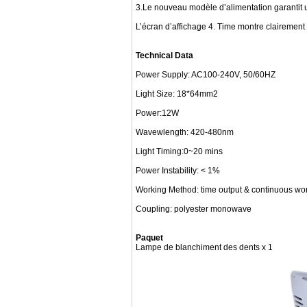
3.Le nouveau modèle d’alimentation garantit un
L’écran d’affichage 4. Time montre clairement 
Technical Data
Power Supply: AC100-240V, 50/60HZ
Light Size: 18*64mm2
Power:12W
Wavewlength: 420-480nm
Light Timing:0~20 mins
Power Instability: < 1%
Working Method: time output & continuous wo
Coupling: polyester monowave
Paquet
Lampe de blanchiment des dents x 1