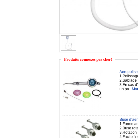
Produits connexes pas cher!
Aéropolisse
1.Polissag
2.Sablage 
3.En cas d'
un po
Mor
Buse d’aér
1.Forme ast
2.Buse rota
3.Rotation
4.Facile à 