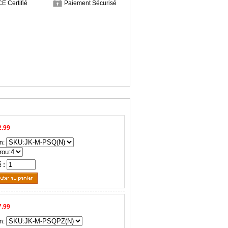
CE Certifié
Paiement Sécurisé
2.99
n:
é :
7.99
n: