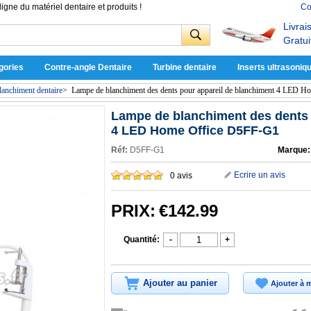
ligne du matériel dentaire et produits !
Co
Livrai
Gratui
gories
Contre-angle Dentaire
Turbine dentaire
Inserts ultrasoniq
anchiment dentaire
>
Lampe de blanchiment des dents pour appareil de blanchiment 4 LED 
Lampe de blanchiment des dents 
4 LED Home Office D5FF-G1
Réf:
D5FF-G1
Marque:
Ecrire un avis
0 avis
PRIX:
€142.99
Quantité:
-
+
Ajouter au panier
Ajouter à m