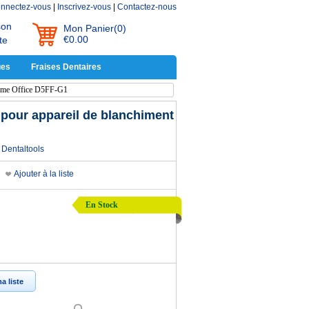
nnectez-vous
|
Inscrivez-vous
|
Contactez-nous
son
Mon Panier
(0)
€0.00
te
ues
Fraises Dentaires
Home Office D5FF-G1
pour appareil de blanchiment
Dentaltools
Ajouter à la liste
En Stock
a liste