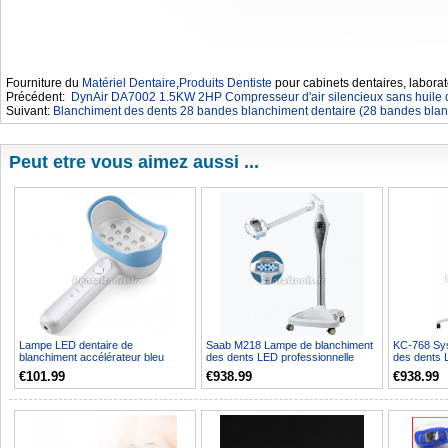
Fourniture du
Matériel Dentaire
,
Produits Dentiste
pour cabinets dentaires, laborat
Précédent:
DynAir DA7002 1.5KW 2HP Compresseur d'air silencieux sans huile 
Suivant:
Blanchiment des dents 28 bandes blanchiment dentaire (28 bandes blan
Peut etre vous aimez aussi ...
Lampe LED dentaire de
Saab M218 Lampe de blanchiment
KC-768 Sys
blanchiment accélérateur bleu
des dents LED professionnelle
des dents 
jaune violet rouge
mobile pour dentist...
€101.99
€938.99
€938.99