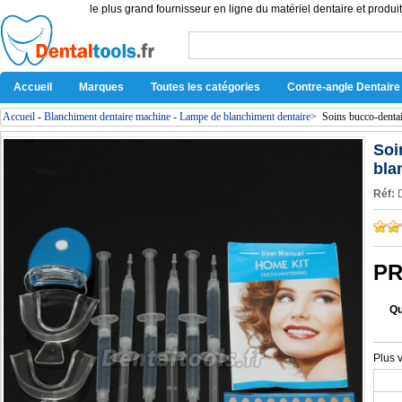
le plus grand fournisseur en ligne du matériel dentaire et produit
Accueil
Marques
Toutes les catégories
Contre-angle Dentaire
Accueil
-
Blanchiment dentaire machine
-
Lampe de blanchiment dentaire
>
Soins bucco-dentai
Soi
bla
Réf:
PR
Qu
Plus 