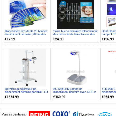
Blanchiment des dents 28 bandes
Soins bucco-dentaires Blanchiment
Dent Blanc
blanchiment dentaire (28 bandes
des dents Kit de blanchiment des
Lampe LED
blanchiment dent...
dents Squishi...
d'accélérat
€17.99
€24.99
€196.99
Dernière accélérateur de
KC-568 LED Lampe de
YLS-008-2 
blanchiment dentaire portable LED
blanchiment dentaire avec 6 LEDs
blanchissa
lumière à température...
rouge
€1334.99
€360.99
€654.99
Marcas dentales: